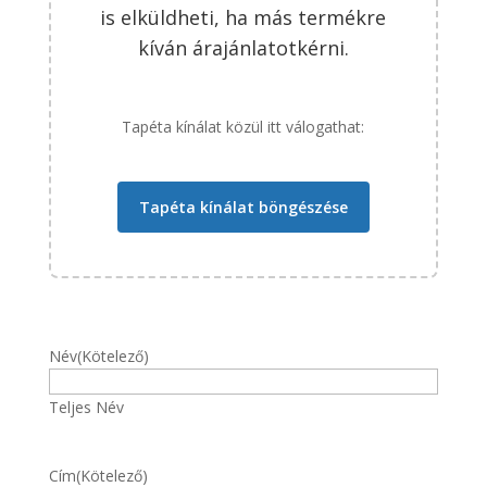
is elküldheti, ha más termékre
kíván árajánlatotkérni.
Tapéta kínálat közül itt válogathat:
Tapéta kínálat böngészése
Név
(Kötelező)
Teljes Név
Cím
(Kötelező)