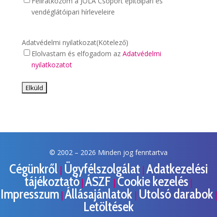
Feliratkozom a JOLA Csoport építőipari és
vendéglátóipari hírleveleire
Adatvédelmi nyilatkozat
(Kötelező)
Elolvastam és elfogadom az
Adatvédelmi
nyilatkozatot
© 2002 –
2026 Minden jog fenntartva
Cégünkről
Ügyfélszolgálat
Adatkezelési
|
|
tájékoztató
ÁSZF
Cookie kezelés
|
|
|
Impresszum
Állásajánlatok
Utolsó darabok
|
|
|
Letöltések