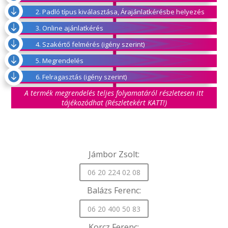

2. Padló típus kiválasztása, Árajánlatkérésbe helyezés

3. Online ajánlatkérés

4. Szakértő felmérés (igény szerint)

5. Megrendelés

6. Felragasztás (igény szerint)
A termék megrendelés teljes folyamatáról részletesen itt
tájékozódhat (Részletekért KATT!)
Jámbor Zsolt:
06 20 224 02 08
Balázs Ferenc:
06 20 400 50 83
Korcz Ferenc: