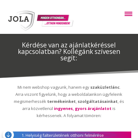
Kérdése van az ajánlatkéréssel
kapcsolatban? Kollégánk szívesen
segít:
Mi nem webshop vagyunk, hanem egy
szaküzletlánc
.
Arra viszont figyelünk, hogy a weboldalainkon ügyfeleink
megismerhessék
termékeinket
,
szolgáltatásainkat
, és
arra közvetlenül
ingyenes, gyors árajánlatot
is
kérhessenek. A folyamat tömören:

1. Helyiség falterületének otthoni felmérése