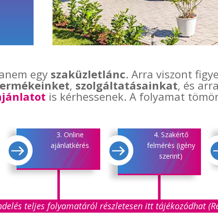
hanem egy
szaküzletlánc
. Arra viszont fig
termékeinket
,
szolgáltatásainkat
, és arr
ajánlatot
is kérhessenek. A folyamat tömö
3. Online
4. Szakértő


ajánlatkérés
felmérés (igény
szerint)
elés teljes folyamatáról részletesen itt tájékozódhat (Ré