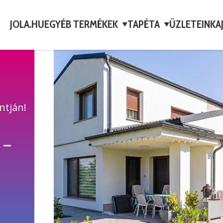
JOLA.HU
EGYÉB TERMÉKEK
TAPÉTA
ÜZLETEINK
A
▼
▼
ntján!
 –