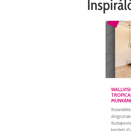
Inspirá
WALLVISI
TROPICA
MUNKÁN
Rolandékk
dolgoznak 
Budapesten
kerületi Jó