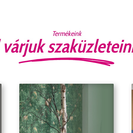
Termékeink
 várjuk szaküzletei