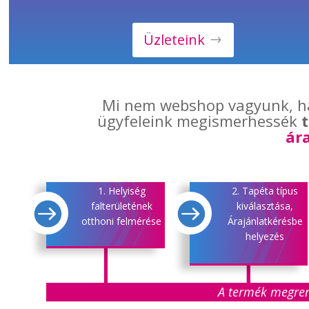
Üzleteink
Mi nem webshop vagyunk, 
ügyfeleink megismerhessék
ár
1. Helyiség
2. Tapéta típus


falterületének
kiválasztása,
otthoni felmérése
Árajánlatkérésbe
helyezés
A termék megrend