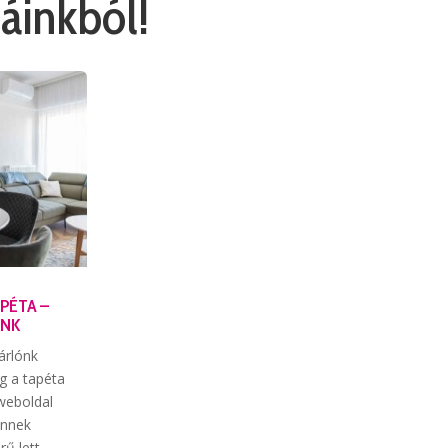
áinkból!
APÉTA –
ÁNK
árlónk
g a tapéta
weboldal
Ennek
ű lett,