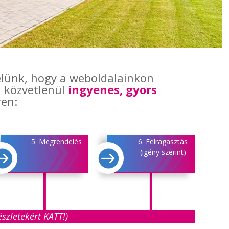
yelünk, hogy a weboldalainkon
a közvetlenül
ingyenes, gyors
ren:
5. Megrendelés
6. Felragasztás


(igény szerint)
szletekért KATT!)