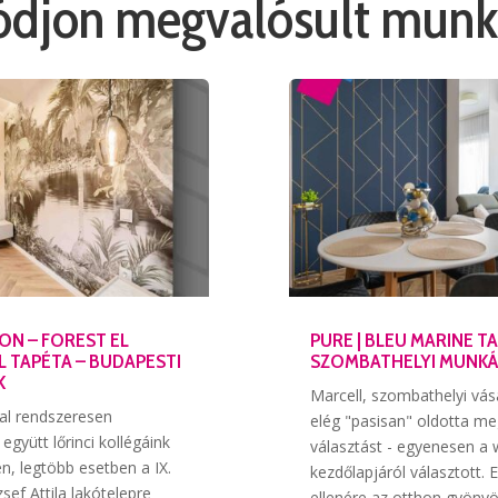
lódjon megvalósult munk
ON – FOREST EL
PURE | BLEU MARINE T
L TAPÉTA – BUDAPESTI
SZOMBATHELYI MUNK
K
Marcell, szombathelyi vás
al rendszeresen
elég "pasisan" oldotta me
együtt lőrinci kollégáink
választást - egyenesen a 
, legtöbb esetben a IX.
kezdőlapjáról választott. 
zsef Attila lakótelepre
ellenére az otthon gyönyör